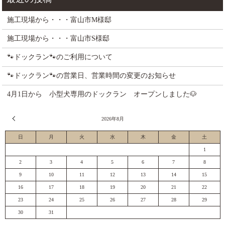
施工現場から・・・富山市M様邸
施工現場から・・・富山市S様邸
🐾ドックラン🐾のご利用について
🐾ドックラン🐾の営業日、営業時間の変更のお知らせ
4月1日から 小型犬専用のドックラン オープンしました🐶
« 7月
2026年8月
日
月
火
水
木
金
土
1
2
3
4
5
6
7
8
9
10
11
12
13
14
15
16
17
18
19
20
21
22
23
24
25
26
27
28
29
30
31