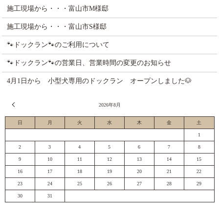
施工現場から・・・富山市M様邸
施工現場から・・・富山市S様邸
🐾ドックラン🐾のご利用について
🐾ドックラン🐾の営業日、営業時間の変更のお知らせ
4月1日から 小型犬専用のドックラン オープンしました🐶
« 7月
2026年8月
日
月
火
水
木
金
土
1
2
3
4
5
6
7
8
9
10
11
12
13
14
15
16
17
18
19
20
21
22
23
24
25
26
27
28
29
30
31