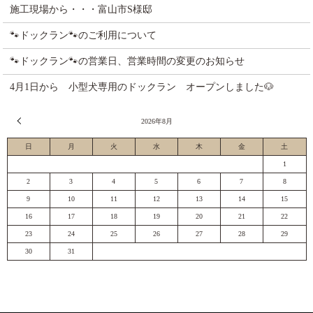
施工現場から・・・富山市S様邸
🐾ドックラン🐾のご利用について
🐾ドックラン🐾の営業日、営業時間の変更のお知らせ
4月1日から 小型犬専用のドックラン オープンしました🐶
« 7月
2026年8月
日
月
火
水
木
金
土
1
2
3
4
5
6
7
8
9
10
11
12
13
14
15
16
17
18
19
20
21
22
23
24
25
26
27
28
29
30
31