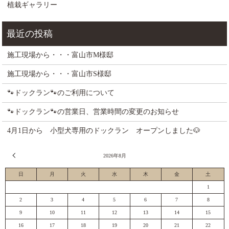
植栽ギャラリー
施工現場から・・・富山市M様邸
施工現場から・・・富山市S様邸
🐾ドックラン🐾のご利用について
🐾ドックラン🐾の営業日、営業時間の変更のお知らせ
4月1日から 小型犬専用のドックラン オープンしました🐶
« 7月
2026年8月
日
月
火
水
木
金
土
1
2
3
4
5
6
7
8
9
10
11
12
13
14
15
16
17
18
19
20
21
22