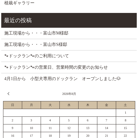
植栽ギャラリー
施工現場から・・・富山市M様邸
施工現場から・・・富山市S様邸
🐾ドックラン🐾のご利用について
🐾ドックラン🐾の営業日、営業時間の変更のお知らせ
4月1日から 小型犬専用のドックラン オープンしました🐶
« 7月
2026年8月
日
月
火
水
木
金
土
1
2
3
4
5
6
7
8
9
10
11
12
13
14
15
16
17
18
19
20
21
22