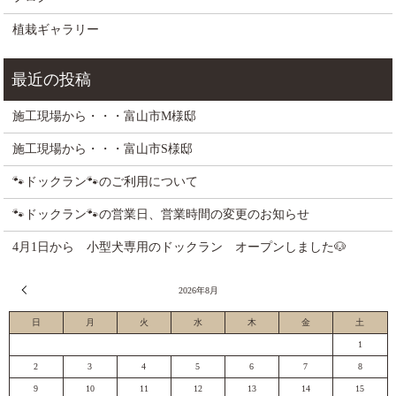
植栽ギャラリー
施工現場から・・・富山市M様邸
施工現場から・・・富山市S様邸
🐾ドックラン🐾のご利用について
🐾ドックラン🐾の営業日、営業時間の変更のお知らせ
4月1日から 小型犬専用のドックラン オープンしました🐶
« 7月
2026年8月
日
月
火
水
木
金
土
1
2
3
4
5
6
7
8
9
10
11
12
13
14
15