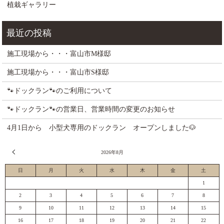
植栽ギャラリー
施工現場から・・・富山市M様邸
施工現場から・・・富山市S様邸
🐾ドックラン🐾のご利用について
🐾ドックラン🐾の営業日、営業時間の変更のお知らせ
4月1日から 小型犬専用のドックラン オープンしました🐶
« 7月
2026年8月
日
月
火
水
木
金
土
1
2
3
4
5
6
7
8
9
10
11
12
13
14
15
16
17
18
19
20
21
22