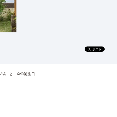
ンプ場 と 🐶🐶誕生日