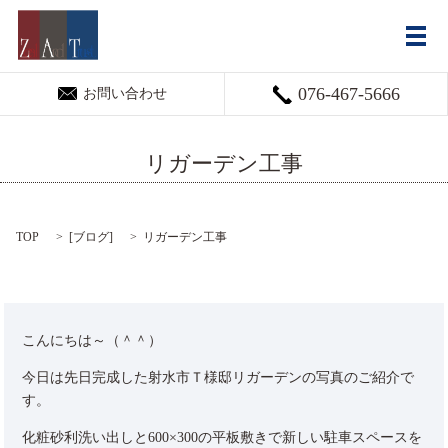
メ
076-467-5666
お問い合わせ
リガーデン工事
TOP
[
ブログ
]
リガーデン工事
こんにちは～（＾＾）
今日は先日完成した射水市Ｔ様邸リガーデンの写真のご紹介で
す。
化粧砂利洗い出しと600×300の平板敷きで新しい駐車スペースを