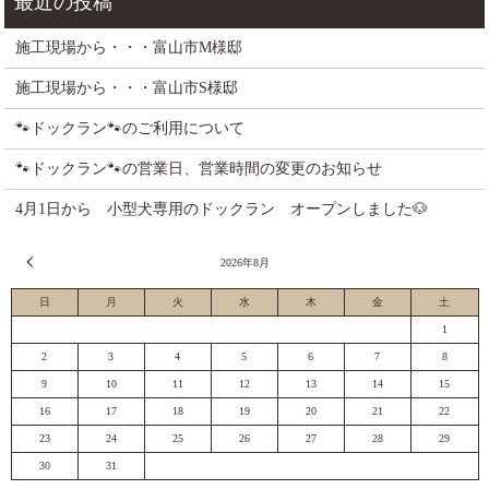
施工現場から・・・富山市M様邸
施工現場から・・・富山市S様邸
🐾ドックラン🐾のご利用について
🐾ドックラン🐾の営業日、営業時間の変更のお知らせ
4月1日から 小型犬専用のドックラン オープンしました🐶
« 7月
2026年8月
日
月
火
水
木
金
土
1
2
3
4
5
6
7
8
9
10
11
12
13
14
15
16
17
18
19
20
21
22
23
24
25
26
27
28
29
30
31