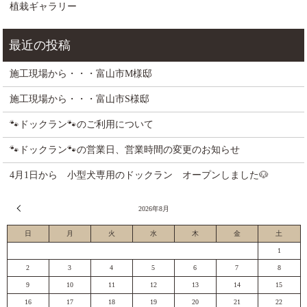
植栽ギャラリー
施工現場から・・・富山市M様邸
施工現場から・・・富山市S様邸
🐾ドックラン🐾のご利用について
🐾ドックラン🐾の営業日、営業時間の変更のお知らせ
4月1日から 小型犬専用のドックラン オープンしました🐶
« 7月
2026年8月
日
月
火
水
木
金
土
1
2
3
4
5
6
7
8
9
10
11
12
13
14
15
16
17
18
19
20
21
22