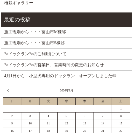
植栽ギャラリー
施工現場から・・・富山市M様邸
施工現場から・・・富山市S様邸
🐾ドックラン🐾のご利用について
🐾ドックラン🐾の営業日、営業時間の変更のお知らせ
4月1日から 小型犬専用のドックラン オープンしました🐶
« 7月
2026年8月
日
月
火
水
木
金
土
1
2
3
4
5
6
7
8
9
10
11
12
13
14
15
16
17
18
19
20
21
22