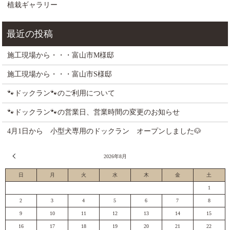
植栽ギャラリー
施工現場から・・・富山市M様邸
施工現場から・・・富山市S様邸
🐾ドックラン🐾のご利用について
🐾ドックラン🐾の営業日、営業時間の変更のお知らせ
4月1日から 小型犬専用のドックラン オープンしました🐶
« 7月
2026年8月
日
月
火
水
木
金
土
1
2
3
4
5
6
7
8
9
10
11
12
13
14
15
16
17
18
19
20
21
22