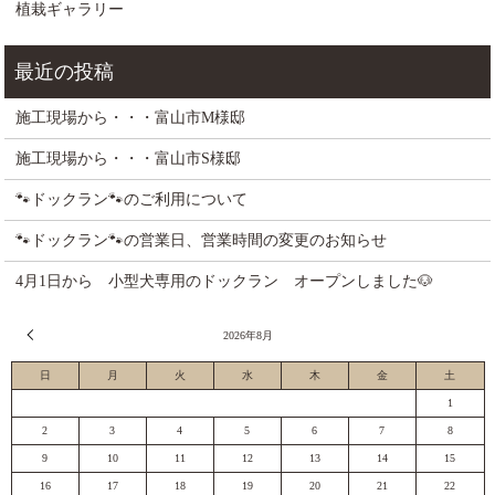
植栽ギャラリー
施工現場から・・・富山市M様邸
施工現場から・・・富山市S様邸
🐾ドックラン🐾のご利用について
🐾ドックラン🐾の営業日、営業時間の変更のお知らせ
4月1日から 小型犬専用のドックラン オープンしました🐶
« 7月
2026年8月
日
月
火
水
木
金
土
1
2
3
4
5
6
7
8
9
10
11
12
13
14
15
16
17
18
19
20
21
22