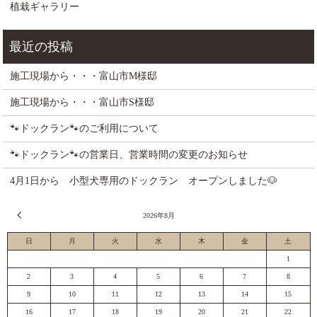
植栽ギャラリー
施工現場から・・・富山市M様邸
施工現場から・・・富山市S様邸
🐾ドックラン🐾のご利用について
🐾ドックラン🐾の営業日、営業時間の変更のお知らせ
4月1日から 小型犬専用のドックラン オープンしました🐶
« 7月
2026年8月
日
月
火
水
木
金
土
1
2
3
4
5
6
7
8
9
10
11
12
13
14
15
16
17
18
19
20
21
22