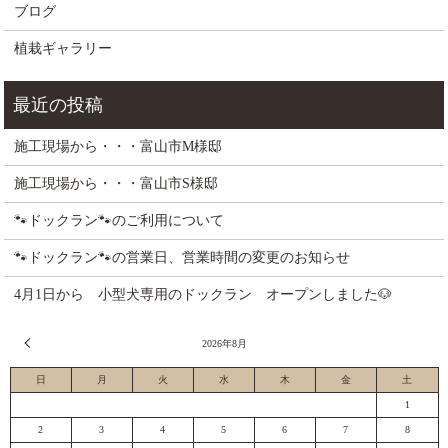
ブログ
植栽ギャラリー
施工現場から・・・富山市M様邸
施工現場から・・・富山市S様邸
🐾ドックラン🐾のご利用について
🐾ドックラン🐾の営業日、営業時間の変更のお知らせ
4月1日から 小型犬専用のドックラン オープンしました🐶
« 7月
2026年8月
日
月
火
水
木
金
土
1
2
3
4
5
6
7
8