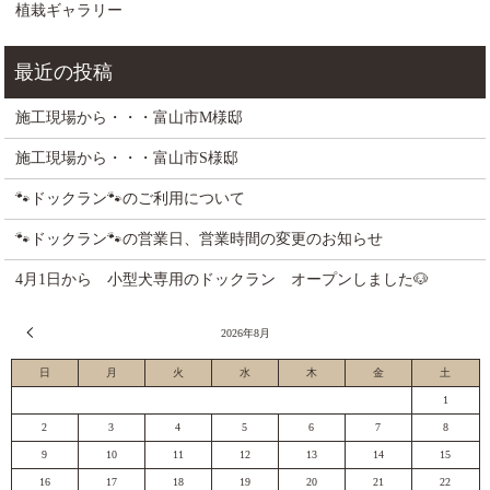
植栽ギャラリー
施工現場から・・・富山市M様邸
施工現場から・・・富山市S様邸
🐾ドックラン🐾のご利用について
🐾ドックラン🐾の営業日、営業時間の変更のお知らせ
4月1日から 小型犬専用のドックラン オープンしました🐶
« 7月
2026年8月
日
月
火
水
木
金
土
1
2
3
4
5
6
7
8
9
10
11
12
13
14
15
16
17
18
19
20
21
22