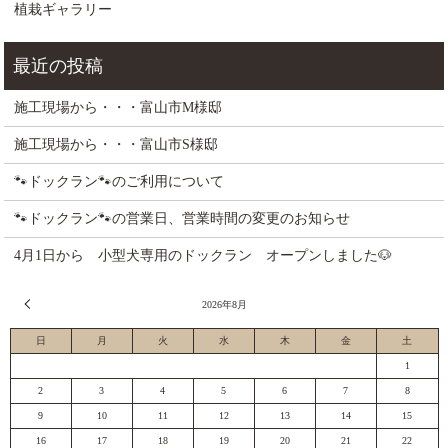
植栽ギャラリー
施工現場から・・・富山市M様邸
施工現場から・・・富山市S様邸
🐾ドックラン🐾のご利用について
🐾ドックラン🐾の営業日、営業時間の変更のお知らせ
4月1日から 小型犬専用のドックラン オープンしました🐶
« 7月
2026年8月
日
月
火
水
木
金
土
1
2
3
4
5
6
7
8
9
10
11
12
13
14
15
16
17
18
19
20
21
22