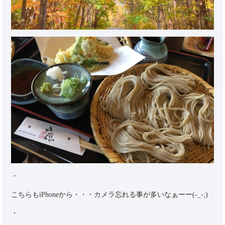
・
こちらもiPhoneから・・・カメラ忘れる事が多いなぁーー(-_-;)
・