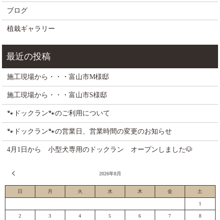
ブログ
植栽ギャラリー
施工現場から・・・富山市M様邸
施工現場から・・・富山市S様邸
🐾ドックラン🐾のご利用について
🐾ドックラン🐾の営業日、営業時間の変更のお知らせ
4月1日から 小型犬専用のドックラン オープンしました🐶
« 7月
2026年8月
日
月
火
水
木
金
土
1
2
3
4
5
6
7
8