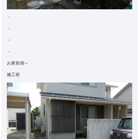
・
・
・
・
お家前側～
施工前