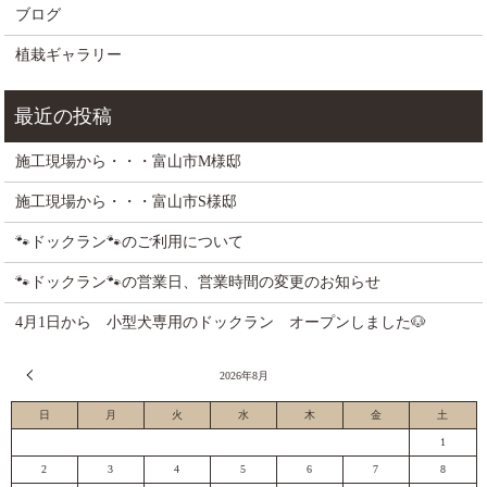
ブログ
植栽ギャラリー
施工現場から・・・富山市M様邸
施工現場から・・・富山市S様邸
🐾ドックラン🐾のご利用について
🐾ドックラン🐾の営業日、営業時間の変更のお知らせ
4月1日から 小型犬専用のドックラン オープンしました🐶
« 7月
2026年8月
日
月
火
水
木
金
土
1
2
3
4
5
6
7
8