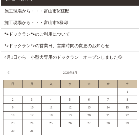
施工現場から・・・富山市M様邸
施工現場から・・・富山市S様邸
🐾ドックラン🐾のご利用について
🐾ドックラン🐾の営業日、営業時間の変更のお知らせ
4月1日から 小型犬専用のドックラン オープンしました🐶
« 7月
2026年8月
日
月
火
水
木
金
土
1
2
3
4
5
6
7
8
9
10
11
12
13
14
15
16
17
18
19
20
21
22
23
24
25
26
27
28
29
30
31