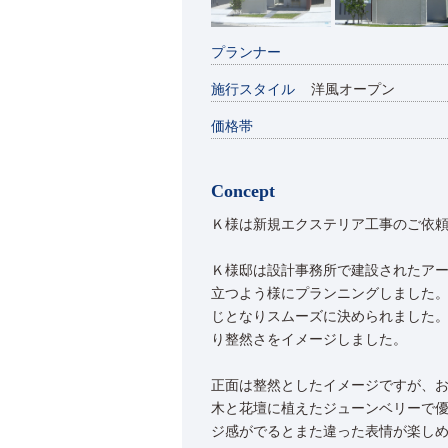
プランナー
施行スタイル
洋風オープン
価格帯
Concept
Ｋ様は新規エクステリア工事のご依
Ｋ様邸は設計事務所で建設されたア
立つよう様にプランニングしました
じとなりスムーズに決められました。
り整然さをイメージしました。
正面は整然としたイメージですが、
木と花壇に植えたジューンベリーで
ジ感がでるとまた違った表情が楽し