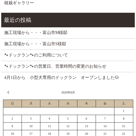
植栽ギャラリー
施工現場から・・・富山市M様邸
施工現場から・・・富山市S様邸
🐾ドックラン🐾のご利用について
🐾ドックラン🐾の営業日、営業時間の変更のお知らせ
4月1日から 小型犬専用のドックラン オープンしました🐶
« 7月
2026年8月
日
月
火
水
木
金
土
1
2
3
4
5
6
7
8
9
10
11
12
13
14
15
16
17
18
19
20
21
22