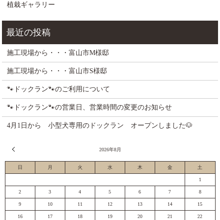
植栽ギャラリー
施工現場から・・・富山市M様邸
施工現場から・・・富山市S様邸
🐾ドックラン🐾のご利用について
🐾ドックラン🐾の営業日、営業時間の変更のお知らせ
4月1日から 小型犬専用のドックラン オープンしました🐶
« 7月
2026年8月
日
月
火
水
木
金
土
1
2
3
4
5
6
7
8
9
10
11
12
13
14
15
16
17
18
19
20
21
22