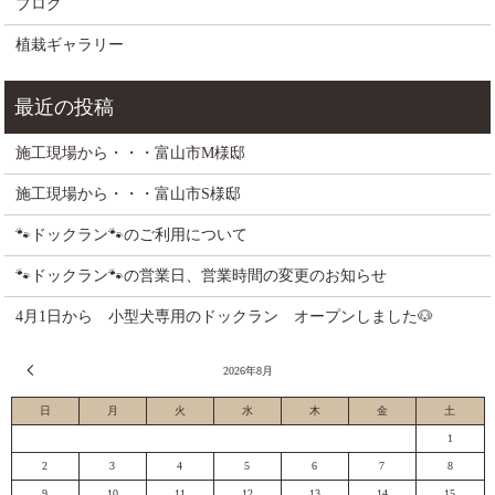
ブログ
植栽ギャラリー
施工現場から・・・富山市M様邸
施工現場から・・・富山市S様邸
🐾ドックラン🐾のご利用について
🐾ドックラン🐾の営業日、営業時間の変更のお知らせ
4月1日から 小型犬専用のドックラン オープンしました🐶
« 7月
2026年8月
日
月
火
水
木
金
土
1
2
3
4
5
6
7
8
9
10
11
12
13
14
15