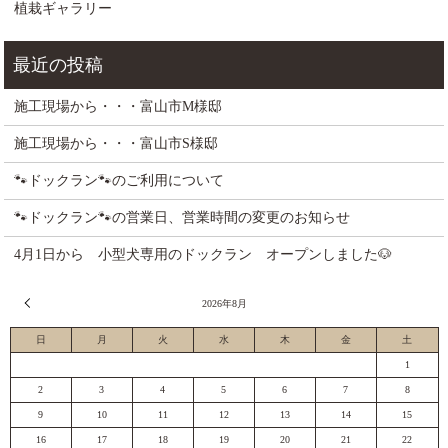
植栽ギャラリー
施工現場から・・・富山市M様邸
施工現場から・・・富山市S様邸
🐾ドックラン🐾のご利用について
🐾ドックラン🐾の営業日、営業時間の変更のお知らせ
4月1日から 小型犬専用のドックラン オープンしました🐶
« 7月
2026年8月
日
月
火
水
木
金
土
1
2
3
4
5
6
7
8
9
10
11
12
13
14
15
16
17
18
19
20
21
22