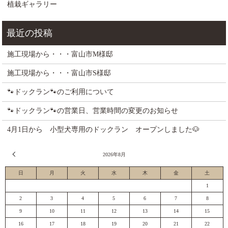
植栽ギャラリー
施工現場から・・・富山市M様邸
施工現場から・・・富山市S様邸
🐾ドックラン🐾のご利用について
🐾ドックラン🐾の営業日、営業時間の変更のお知らせ
4月1日から 小型犬専用のドックラン オープンしました🐶
« 7月
2026年8月
日
月
火
水
木
金
土
1
2
3
4
5
6
7
8
9
10
11
12
13
14
15
16
17
18
19
20
21
22