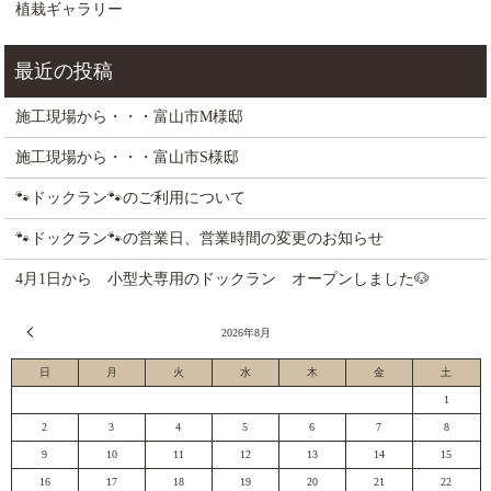
植栽ギャラリー
施工現場から・・・富山市M様邸
施工現場から・・・富山市S様邸
🐾ドックラン🐾のご利用について
🐾ドックラン🐾の営業日、営業時間の変更のお知らせ
4月1日から 小型犬専用のドックラン オープンしました🐶
« 7月
2026年8月
日
月
火
水
木
金
土
1
2
3
4
5
6
7
8
9
10
11
12
13
14
15
16
17
18
19
20
21
22