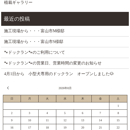
植栽ギャラリー
施工現場から・・・富山市M様邸
施工現場から・・・富山市S様邸
🐾ドックラン🐾のご利用について
🐾ドックラン🐾の営業日、営業時間の変更のお知らせ
4月1日から 小型犬専用のドックラン オープンしました🐶
« 7月
2026年8月
日
月
火
水
木
金
土
1
2
3
4
5
6
7
8
9
10
11
12
13
14
15
16
17
18
19
20
21
22