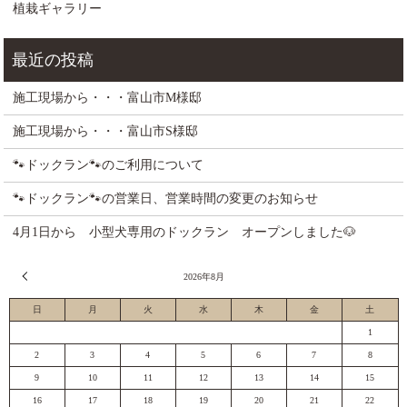
植栽ギャラリー
施工現場から・・・富山市M様邸
施工現場から・・・富山市S様邸
🐾ドックラン🐾のご利用について
🐾ドックラン🐾の営業日、営業時間の変更のお知らせ
4月1日から 小型犬専用のドックラン オープンしました🐶
« 7月
2026年8月
日
月
火
水
木
金
土
1
2
3
4
5
6
7
8
9
10
11
12
13
14
15
16
17
18
19
20
21
22