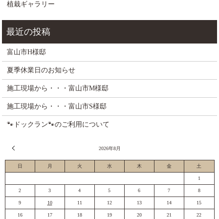
植栽ギャラリー
富山市H様邸
夏季休業日のお知らせ
施工現場から・・・富山市M様邸
施工現場から・・・富山市S様邸
🐾ドックラン🐾のご利用について
« 7月
2026年8月
日
月
火
水
木
金
土
1
2
3
4
5
6
7
8
9
10
11
12
13
14
15
16
17
18
19
20
21
22