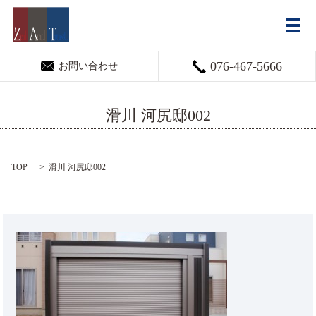
メ
076-467-5666
お問い合わせ
滑川 河尻邸002
TOP
滑川 河尻邸002