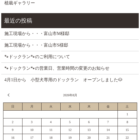
植栽ギャラリー
施工現場から・・・富山市M様邸
施工現場から・・・富山市S様邸
🐾ドックラン🐾のご利用について
🐾ドックラン🐾の営業日、営業時間の変更のお知らせ
4月1日から 小型犬専用のドックラン オープンしました🐶
« 7月
2026年8月
日
月
火
水
木
金
土
1
2
3
4
5
6
7
8
9
10
11
12
13
14
15
16
17
18
19
20
21
22