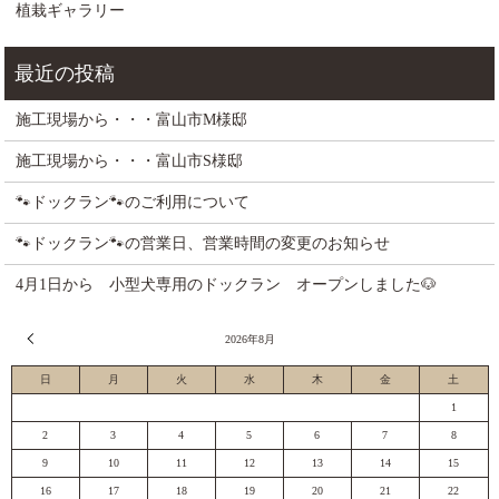
植栽ギャラリー
施工現場から・・・富山市M様邸
施工現場から・・・富山市S様邸
🐾ドックラン🐾のご利用について
🐾ドックラン🐾の営業日、営業時間の変更のお知らせ
4月1日から 小型犬専用のドックラン オープンしました🐶
« 7月
2026年8月
日
月
火
水
木
金
土
1
2
3
4
5
6
7
8
9
10
11
12
13
14
15
16
17
18
19
20
21
22