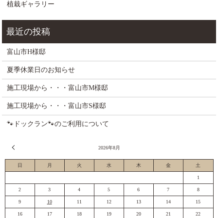
植栽ギャラリー
富山市H様邸
夏季休業日のお知らせ
施工現場から・・・富山市M様邸
施工現場から・・・富山市S様邸
🐾ドックラン🐾のご利用について
« 7月
2026年8月
日
月
火
水
木
金
土
1
2
3
4
5
6
7
8
9
10
11
12
13
14
15
16
17
18
19
20
21
22