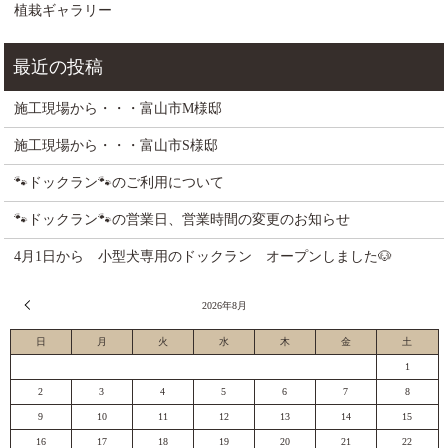
植栽ギャラリー
施工現場から・・・富山市M様邸
施工現場から・・・富山市S様邸
🐾ドックラン🐾のご利用について
🐾ドックラン🐾の営業日、営業時間の変更のお知らせ
4月1日から 小型犬専用のドックラン オープンしました🐶
« 7月
2026年8月
日
月
火
水
木
金
土
1
2
3
4
5
6
7
8
9
10
11
12
13
14
15
16
17
18
19
20
21
22