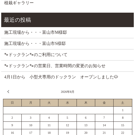
植栽ギャラリー
施工現場から・・・富山市M様邸
施工現場から・・・富山市S様邸
🐾ドックラン🐾のご利用について
🐾ドックラン🐾の営業日、営業時間の変更のお知らせ
4月1日から 小型犬専用のドックラン オープンしました🐶
« 7月
2026年8月
日
月
火
水
木
金
土
1
2
3
4
5
6
7
8
9
10
11
12
13
14
15
16
17
18
19
20
21
22