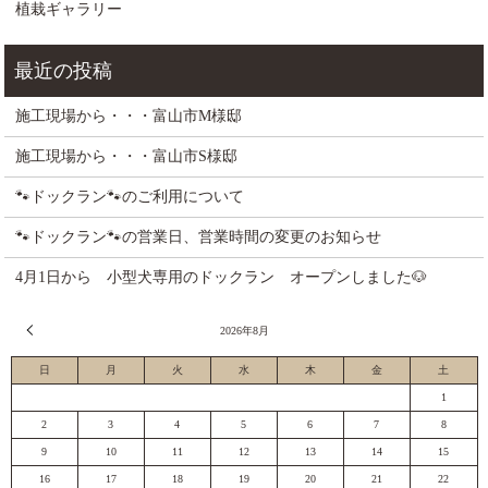
植栽ギャラリー
施工現場から・・・富山市M様邸
施工現場から・・・富山市S様邸
🐾ドックラン🐾のご利用について
🐾ドックラン🐾の営業日、営業時間の変更のお知らせ
4月1日から 小型犬専用のドックラン オープンしました🐶
« 7月
2026年8月
日
月
火
水
木
金
土
1
2
3
4
5
6
7
8
9
10
11
12
13
14
15
16
17
18
19
20
21
22