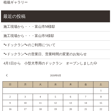
植栽ギャラリー
施工現場から・・・富山市M様邸
施工現場から・・・富山市S様邸
🐾ドックラン🐾のご利用について
🐾ドックラン🐾の営業日、営業時間の変更のお知らせ
4月1日から 小型犬専用のドックラン オープンしました🐶
« 7月
2026年8月
日
月
火
水
木
金
土
1
2
3
4
5
6
7
8
9
10
11
12
13
14
15
16
17
18
19
20
21
22