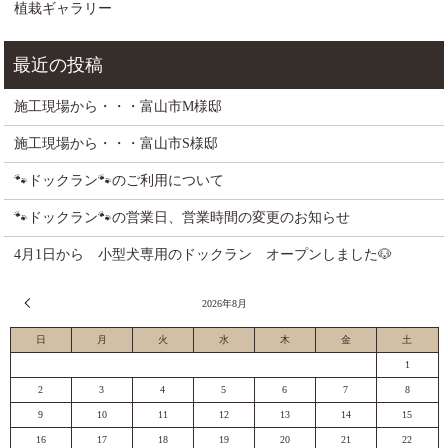
植栽ギャラリー
施工現場から・・・富山市M様邸
施工現場から・・・富山市S様邸
🐾ドックラン🐾のご利用について
🐾ドックラン🐾の営業日、営業時間の変更のお知らせ
4月1日から 小型犬専用のドックラン オープンしました🐶
« 7月
2026年8月
日
月
火
水
木
金
土
1
2
3
4
5
6
7
8
9
10
11
12
13
14
15
16
17
18
19
20
21
22