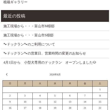
植栽ギャラリー
施工現場から・・・富山市M様邸
施工現場から・・・富山市S様邸
🐾ドックラン🐾のご利用について
🐾ドックラン🐾の営業日、営業時間の変更のお知らせ
4月1日から 小型犬専用のドックラン オープンしました🐶
« 7月
2026年8月
日
月
火
水
木
金
土
1
2
3
4
5
6
7
8
9
10
11
12
13
14
15
16
17
18
19
20
21
22