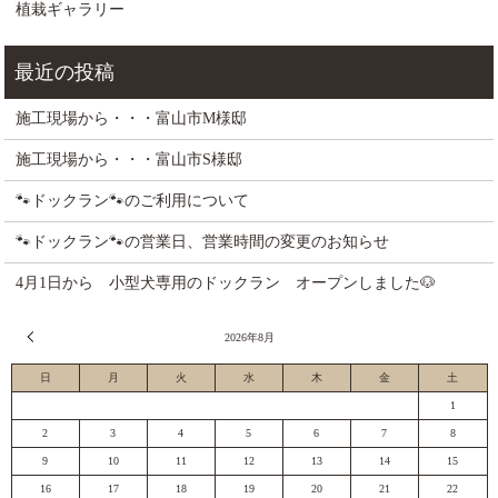
植栽ギャラリー
施工現場から・・・富山市M様邸
施工現場から・・・富山市S様邸
🐾ドックラン🐾のご利用について
🐾ドックラン🐾の営業日、営業時間の変更のお知らせ
4月1日から 小型犬専用のドックラン オープンしました🐶
« 7月
2026年8月
日
月
火
水
木
金
土
1
2
3
4
5
6
7
8
9
10
11
12
13
14
15
16
17
18
19
20
21
22