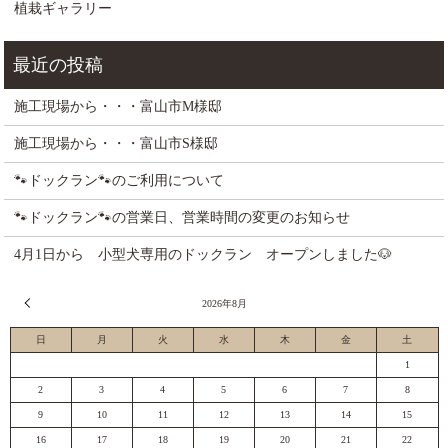
植栽ギャラリー
施工現場から・・・富山市M様邸
施工現場から・・・富山市S様邸
🐾ドックラン🐾のご利用について
🐾ドックラン🐾の営業日、営業時間の変更のお知らせ
4月1日から 小型犬専用のドックラン オープンしました🐶
« 7月
2026年8月
日
月
火
水
木
金
土
1
2
3
4
5
6
7
8
9
10
11
12
13
14
15
16
17
18
19
20
21
22