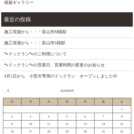
植栽ギャラリー
施工現場から・・・富山市M様邸
施工現場から・・・富山市S様邸
🐾ドックラン🐾のご利用について
🐾ドックラン🐾の営業日、営業時間の変更のお知らせ
4月1日から 小型犬専用のドックラン オープンしました🐶
« 7月
2026年8月
日
月
火
水
木
金
土
1
2
3
4
5
6
7
8
9
10
11
12
13
14
15
16
17
18
19
20
21
22