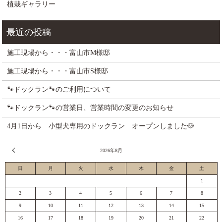
植栽ギャラリー
施工現場から・・・富山市M様邸
施工現場から・・・富山市S様邸
🐾ドックラン🐾のご利用について
🐾ドックラン🐾の営業日、営業時間の変更のお知らせ
4月1日から 小型犬専用のドックラン オープンしました🐶
« 7月
2026年8月
日
月
火
水
木
金
土
1
2
3
4
5
6
7
8
9
10
11
12
13
14
15
16
17
18
19
20
21
22