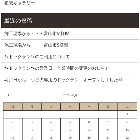
植栽ギャラリー
施工現場から・・・富山市M様邸
施工現場から・・・富山市S様邸
🐾ドックラン🐾のご利用について
🐾ドックラン🐾の営業日、営業時間の変更のお知らせ
4月1日から 小型犬専用のドックラン オープンしました🐶
« 7月
2026年8月
日
月
火
水
木
金
土
1
2
3
4
5
6
7
8
9
10
11
12
13
14
15
16
17
18
19
20
21
22