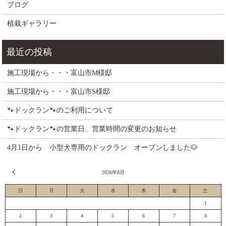
ブログ
植栽ギャラリー
施工現場から・・・富山市M様邸
施工現場から・・・富山市S様邸
🐾ドックラン🐾のご利用について
🐾ドックラン🐾の営業日、営業時間の変更のお知らせ
4月1日から 小型犬専用のドックラン オープンしました🐶
« 7月
2026年8月
日
月
火
水
木
金
土
1
2
3
4
5
6
7
8