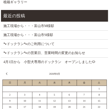
植栽ギャラリー
施工現場から・・・富山市M様邸
施工現場から・・・富山市S様邸
🐾ドックラン🐾のご利用について
🐾ドックラン🐾の営業日、営業時間の変更のお知らせ
4月1日から 小型犬専用のドックラン オープンしました🐶
« 7月
2026年8月
日
月
火
水
木
金
土
1
2
3
4
5
6
7
8
9
10
11
12
13
14
15
16
17
18
19
20
21
22