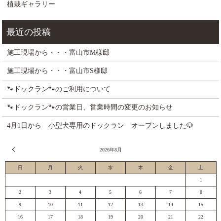
植栽ギャラリー
施工現場から・・・富山市M様邸
施工現場から・・・富山市S様邸
🐾ドックラン🐾のご利用について
🐾ドックラン🐾の営業日、営業時間の変更のお知らせ
4月1日から 小型犬専用のドックラン オープンしました🐶
« 7月
2026年8月
日
月
火
水
木
金
土
1
2
3
4
5
6
7
8
9
10
11
12
13
14
15
16
17
18
19
20
21
22