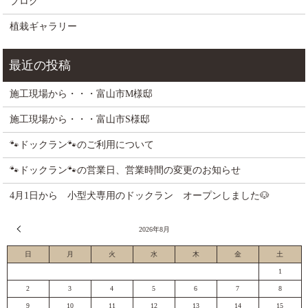
ブログ
植栽ギャラリー
施工現場から・・・富山市M様邸
施工現場から・・・富山市S様邸
🐾ドックラン🐾のご利用について
🐾ドックラン🐾の営業日、営業時間の変更のお知らせ
4月1日から 小型犬専用のドックラン オープンしました🐶
« 7月
2026年8月
日
月
火
水
木
金
土
1
2
3
4
5
6
7
8
9
10
11
12
13
14
15